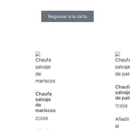
Regresar a la carta
Chauf
salvaj
Chaufa
de pat
salvaje
de
17,00
€
mariscos
Añadir
21,00
€
al