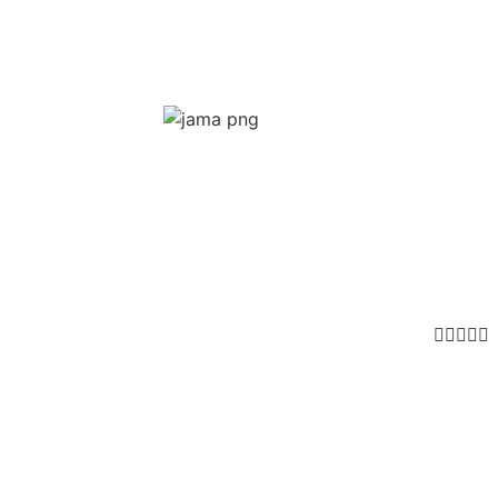




