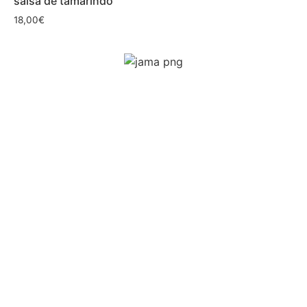
salsa de tamarindo
18,00
€