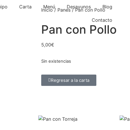
uipo
Carta
Menú
Desayunos
Blog
Inicio
/
Panes
/ Pan con Pollo
Contacto
Pan con Pollo
5,00
€
Sin existencias
Regresar a la carta